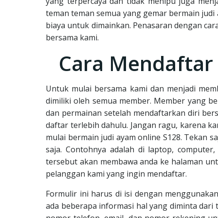
yang terpercaya dan tidak menipu juga menj
teman teman semua yang gemar bermain judi a
biaya untuk dimainkan. Penasaran dengan cara
bersama kami.
Cara Mendaftar 
Untuk mulai bersama kami dan menjadi memb
dimiliki oleh semua member. Member yang be
dan permainan setelah mendaftarkan diri ber
daftar terlebih dahulu. Jangan ragu, karena
mulai bermain judi ayam online S128. Tekan sa
saja. Contohnya adalah di laptop, computer
tersebut akan membawa anda ke halaman untuk
pelanggan kami yang ingin mendaftar.
Formulir ini harus di isi dengan menggunakan
ada beberapa informasi hal yang diminta dar