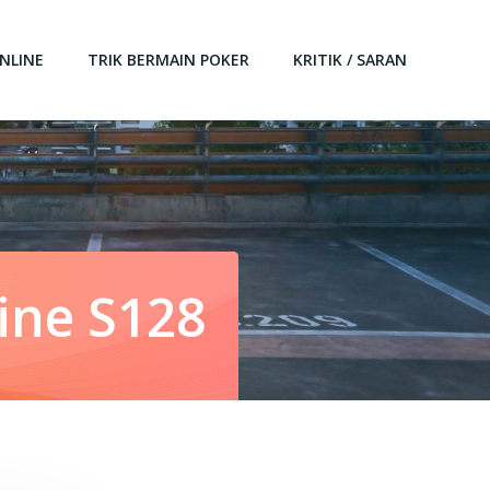
NLINE
TRIK BERMAIN POKER
KRITIK / SARAN
ine S128