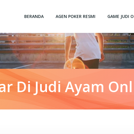
BERANDA
AGEN POKER RESMI
GAME JUDI O
r Di Judi Ayam Onl