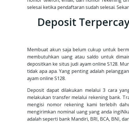
nomor telefon, email, dan nomor rekening un
selesai ketika pendaftaran sudah selesai. Seka
Deposit Terpercay
Membuat akun saja belum cukup untuk berma
membutuhkan uang atau saldo untuk dimaink
depositkan ke situs judi ayam online S128. Mu
tidak apa apa. Yang penting adalah pelangga
ayam online S128.
Deposit dapat dilakukan melalui 3 cara ya
melakukan transfer melalui rekening bank. Tr
mengisi nomor rekening kami terlebih dahu
mengirimkan nominal uang yang anda ingiNkan 
adalah seperti bank Mandiri, BRI, BCA, BNI, dan 