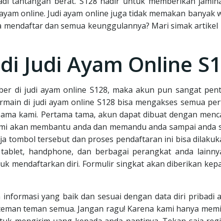
adi tantangan berat. S128 hadir untuk memberikan jami
yam online. Judi ayam online juga tidak memakan banyak 
 mendaftar dan semua keunggulannya? Mari simak artikel b
di Judi Ayam Online S
er di judi ayam online S128, maka akun pun sangat pen
rmain di judi ayam online S128 bisa mengakses semua pe
sama kami. Pertama tama, akun dapat dibuat dengan menc
 kami akan membantu anda dan memandu anda sampai anda 
ja tombol tersebut dan proses pendaftaran ini bisa dilaku
, tablet, handphone, dan berbagai perangkat anda lainn
 mendaftarkan diri. Formulir singkat akan diberikan ke
 informasi yang baik dan sesuai dengan data diri pribadi 
i teman teman semua. Jangan ragu! Karena kami hanya mem